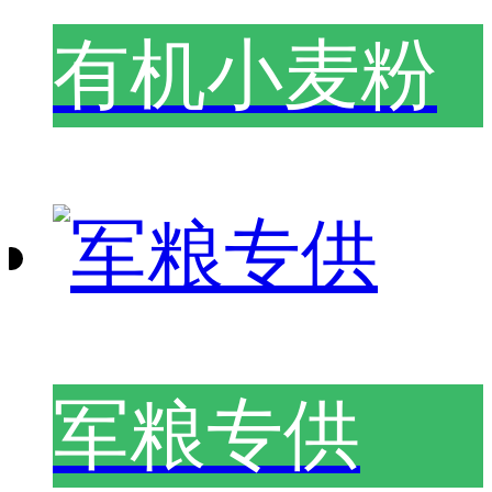
有机小麦粉
军粮专供