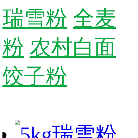
瑞雪粉
全麦
粉
农村白面
饺子粉