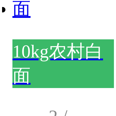
10kg农村白
面